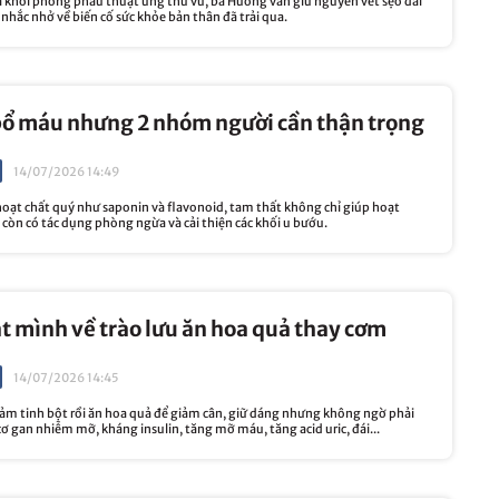
a khỏi phòng phẫu thuật ung thư vú, bà Hương vẫn giữ nguyên vết sẹo dài
 nhắc nhở về biến cố sức khỏe bản thân đã trải qua.
bổ máu nhưng 2 nhóm người cần thận trọng
14/07/2026 14:49
oạt chất quý như saponin và flavonoid, tam thất không chỉ giúp hoạt
còn có tác dụng phòng ngừa và cải thiện các khối u bướu.
ật mình về trào lưu ăn hoa quả thay cơm
14/07/2026 14:45
iảm tinh bột rồi ăn hoa quả để giảm cân, giữ dáng nhưng không ngờ phải
cơ gan nhiễm mỡ, kháng insulin, tăng mỡ máu, tăng acid uric, đái...