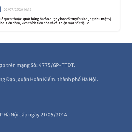
02/07/2026 16:12
quả quen thuộc, quất hồng bì còn được y học cổ truyền sử dụng như một vị
o, tiêu đờm, kích thích tiêu hóa và cải thiện một số triệu c...
g hợp trên mạng Số: 4775/GP-TTĐT.
ng Đạo, quận Hoàn Kiếm, thành phố Hà Nội.
P Hà Nội cấp ngày 21/05/2014