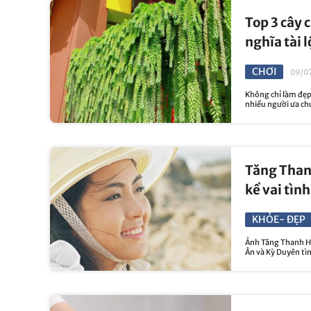
Top 3 cây 
nghĩa tài l
CHƠI
09/07
Không chỉ làm đẹp 
nhiều người ưa ch
Tăng Than
kề vai tình
KHỎE- ĐẸP
Ảnh Tăng Thanh Hà
Ân và Kỳ Duyên tì