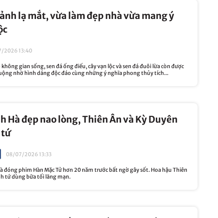
cảnh lạ mắt, vừa làm đẹp nhà vừa mang ý
ộc
/2026 13:40
không gian sống, sen đá ống điếu, cây vạn lộc và sen đá đuôi lừa còn được
uộng nhờ hình dáng độc đáo cùng những ý nghĩa phong thủy tích...
h Hà đẹp nao lòng, Thiên Ân và Kỳ Duyên
 tứ
08/07/2026 13:33
 đóng phim Hàn Mặc Tử hơn 20 năm trước bất ngờ gây sốt. Hoa hậu Thiên
nh tứ dùng bữa tối lãng mạn.