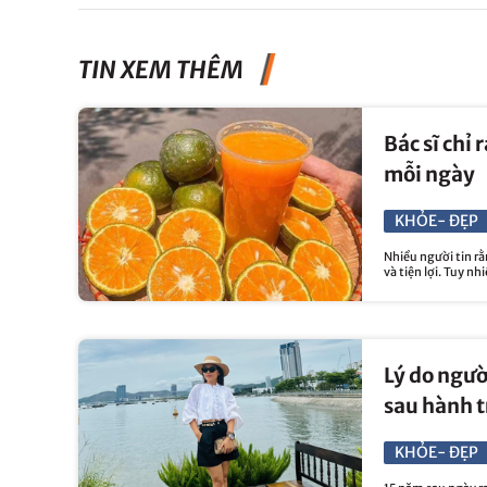
TIN XEM THÊM
Bác sĩ chỉ 
mỗi ngày
KHỎE- ĐẸP
Nhiều người tin r
và tiện lợi. Tuy nh
Lý do ngườ
sau hành t
KHỎE- ĐẸP