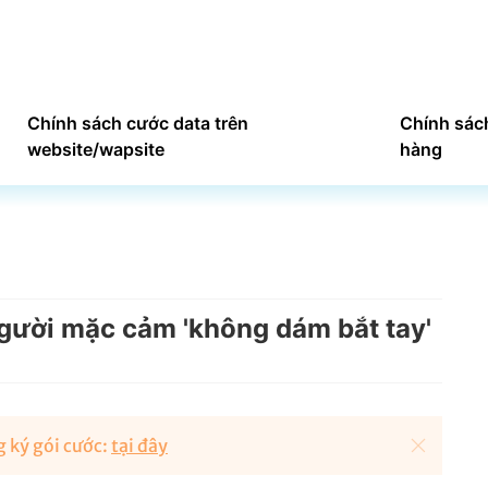
Chính sách cước data trên
Chính sác
website/wapsite
hàng
gười mặc cảm 'không dám bắt tay'
 ký gói cước:
tại đây