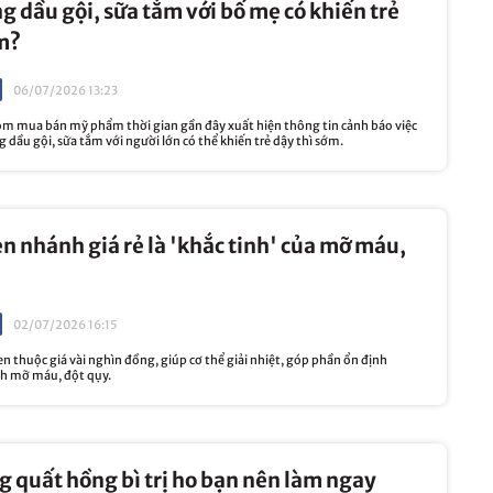
 dầu gội, sữa tắm với bố mẹ có khiến trẻ
m?
06/07/2026 13:23
óm mua bán mỹ phẩm thời gian gần đây xuất hiện thông tin cảnh báo việc
 dầu gội, sữa tắm với người lớn có thể khiến trẻ dậy thì sớm.
en nhánh giá rẻ là 'khắc tinh' của mỡ máu,
02/07/2026 16:15
 thuộc giá vài nghìn đồng, giúp cơ thể giải nhiệt, góp phần ổn định
h mỡ máu, đột qụy.
g quất hồng bì trị ho bạn nên làm ngay