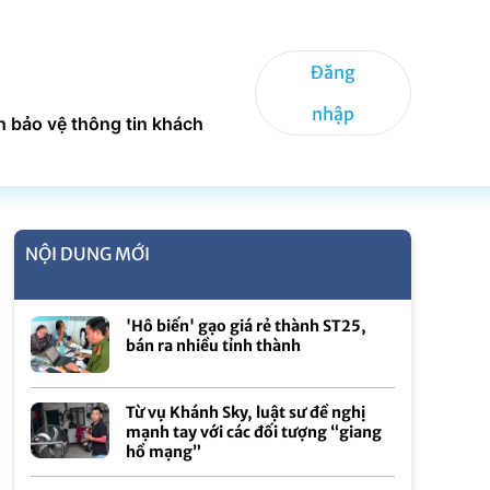
Đăng
nhập
h bảo vệ thông tin khách
NỘI DUNG MỚI
'Hô biến' gạo giá rẻ thành ST25,
bán ra nhiều tỉnh thành
Từ vụ Khánh Sky, luật sư đề nghị
mạnh tay với các đối tượng “giang
hồ mạng”