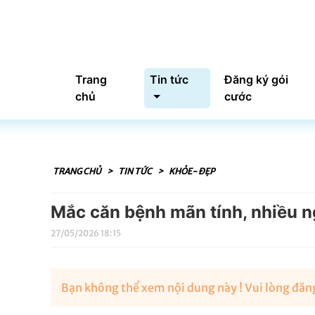
Trang
Tin tức
Đăng ký gói
chủ
cước
TRANG CHỦ
>
TIN TỨC
>
KHỎE- ĐẸP
Mắc căn bệnh mãn tính, nhiều n
27/05/2026 18:15
Bạn không thể xem nội dung này ! Vui lòng đăng