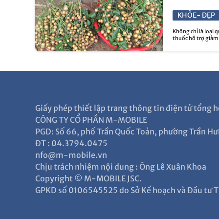
KHỎE- ĐẸP
Không chỉ là loại 
thuốc hỗ trợ giảm h
Giấy phép thiết lập trang thông tin điện tử tổn
CÔNG TY CỔ PHẦN M-MOBILE
PGD: Số 66, phố Trần Quốc Toản, phường Trần Hư
ĐT : 04.3794.0475
nfo@m-mobile.vn
Chịu trách nhiệm nội dung : Ông Lê Xuân Khoa
Copyright © M-MOBILE JSC.
GPKD số 0106545525 do Sở Kế hoạch và Đầu tư T