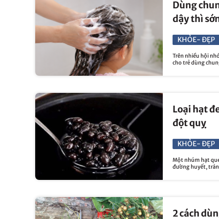
Dùng chung
dậy thì sớ
KHỎE- ĐẸP
Trên nhiều hội nh
cho trẻ dùng chung
Loại hạt đ
đột quỵ
KHỎE- ĐẸP
Một nhúm hạt quen
đường huyết, trán
2 cách dùn