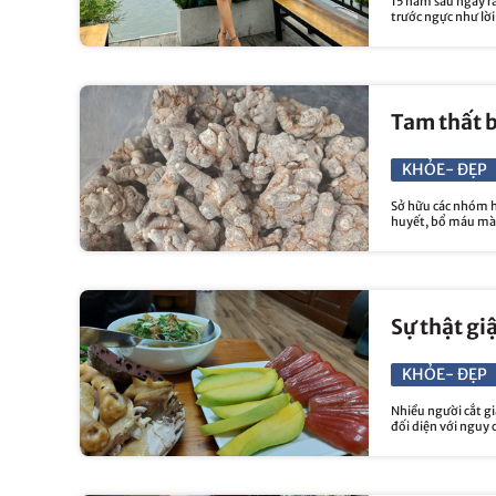
15 năm sau ngày r
trước ngực như lời
Tam thất 
KHỎE- ĐẸP
Sở hữu các nhóm h
huyết, bổ máu mà 
Sự thật gi
KHỎE- ĐẸP
Nhiều người cắt g
đối diện với nguy 