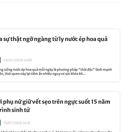
ra sự thật ngỡ ngàng từ ly nước ép hoa quả
20/07/2026 14:05
ằng uống nước ép hoa quả mỗi ngày là phương pháp "thải độc" lành mạnh
iên, thói quen này lại tiềm ẩn nhiều nguy cơ sức khỏe kh...
i phụ nữ giữ vết sẹo trên ngực suốt 15 năm
rình sinh tử
15/07/2026 14:51