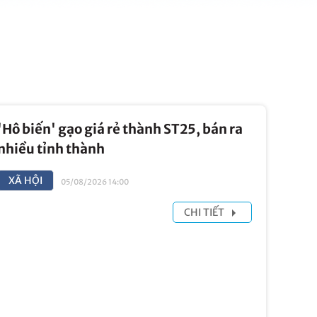
'Hô biến' gạo giá rẻ thành ST25, bán ra
nhiều tỉnh thành
XÃ HỘI
05/08/2026 14:00
CHI TIẾT