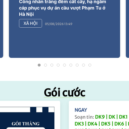
Công nhân trắng đêm cắt cây, hạ ngầm
cáp phục vụ dự án cầu vượt Phạm Tu ở
Hà Nội
XÃ HỘI
05/08/2026 13:49
Gói cước
NGAY
Soạn tin:
DK9 | DK | DK1 
DK3 | DK4 | DK5 | DK6 | 