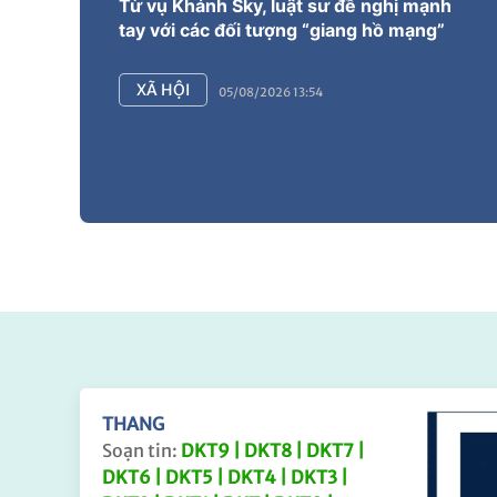
Từ vụ Khánh Sky, luật sư đề nghị mạnh
tay với các đối tượng “giang hồ mạng”
XÃ HỘI
05/08/2026 13:54
THANG
Soạn tin:
DKT9 | DKT8 | DKT7 |
DKT6 | DKT5 | DKT4 | DKT3 |