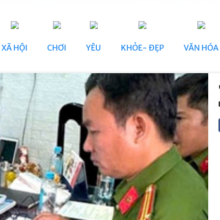
XÃ HỘI
CHƠI
YÊU
KHỎE- ĐẸP
VĂN HÓA