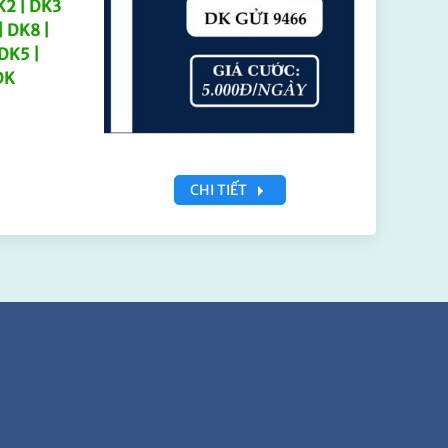
K2 | DK3
| DK8 |
 DK5 |
DK
CHI TIẾT