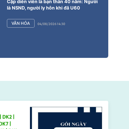
Cặp diễn viên là bạn thân 40 năm: Người
Đi
là NSND, người ly hôn khi đã U60
tu
VĂN HÓA
04/08/2026 14:30
| DK2 |
DK7 |