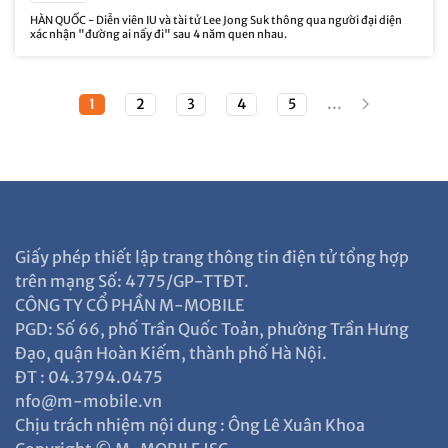
HÀN QUỐC - Diễn viên IU và tài tử Lee Jong Suk thông qua người đại diện
xác nhận "đường ai nấy đi" sau 4 năm quen nhau.
...
1
2
3
4
5
Giấy phép thiết lập trang thông tin điện tử tổng hợp
trên mạng Số: 4775/GP-TTĐT.
CÔNG TY CỔ PHẦN M-MOBILE
PGD: Số 66, phố Trần Quốc Toản, phường Trần Hưng
Đạo, quận Hoàn Kiếm, thành phố Hà Nội.
ĐT : 04.3794.0475
nfo@m-mobile.vn
Chịu trách nhiệm nội dung : Ông Lê Xuân Khoa