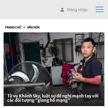
Đăng nhập
TRANG CHỦ
>
VĂN HÓA
Từ vụ Khánh Sky, luật sư đề nghị mạnh tay với
các đối tượng “giang hồ mạng”