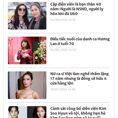
Cặp diễn viên là bạn thân 40
năm: Người là NSND, người ly
hôn khi đã U60
04/08/2026 14:30
Điều tiếc nuối của danh ca Hương
Lan ở tuổi 70
04/08/2026 14:28
Nữ ca sĩ Việt làm nghề thầm lặng
17 năm nhưng là đồng sở hữu 4
cửa hàng lớn
30/07/2026 16:06
Cảnh sát công bố diễn viên Kim
Soo Hyun vô tội, không hẹn hò