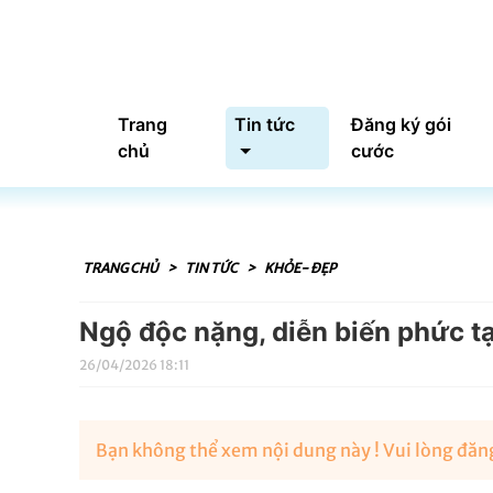
Trang
Tin tức
Đăng ký gói
chủ
cước
TRANG CHỦ
>
TIN TỨC
>
KHỎE- ĐẸP
Ngộ độc nặng, diễn biến phức t
26/04/2026 18:11
Bạn không thể xem nội dung này ! Vui lòng đăng