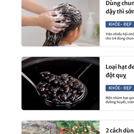
Dùng chung
dậy thì sớ
KHỎE- ĐẸP
Trên nhiều hội nh
cho trẻ dùng chung
Loại hạt đ
đột quỵ
KHỎE- ĐẸP
Một nhúm hạt quen
đường huyết, trán
2 cách dùn