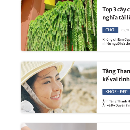
Top 3 cây 
nghĩa tài l
CHƠI
09/07
Không chỉ làm đẹp 
nhiều người ưa ch
Tăng Than
kề vai tình
KHỎE- ĐẸP
Ảnh Tăng Thanh Hà
Ân và Kỳ Duyên tì