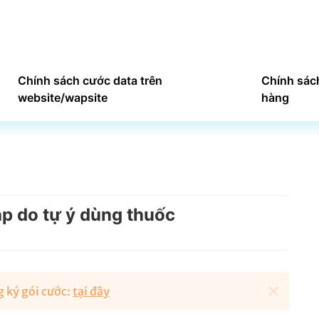
Chính sách cước data trên
Chính sác
website/wapsite
hàng
ạp do tự ý dùng thuốc
 ký gói cước:
tại đây