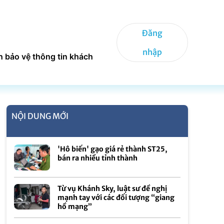
Đăng
nhập
h bảo vệ thông tin khách
NỘI DUNG MỚI
'Hô biến' gạo giá rẻ thành ST25,
bán ra nhiều tỉnh thành
Từ vụ Khánh Sky, luật sư đề nghị
mạnh tay với các đối tượng “giang
hồ mạng”