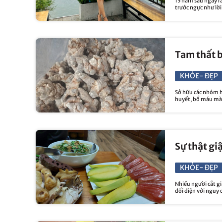
15 năm sau ngày r
trước ngực như lời
Tam thất 
KHỎE- ĐẸP
Sở hữu các nhóm h
huyết, bổ máu mà 
Sự thật gi
KHỎE- ĐẸP
Nhiều người cắt g
đối diện với nguy 