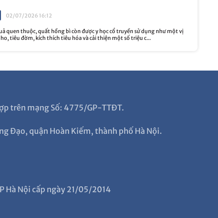
02/07/2026 16:12
quả quen thuộc, quất hồng bì còn được y học cổ truyền sử dụng như một vị
o, tiêu đờm, kích thích tiêu hóa và cải thiện một số triệu c...
g hợp trên mạng Số: 4775/GP-TTĐT.
ng Đạo, quận Hoàn Kiếm, thành phố Hà Nội.
P Hà Nội cấp ngày 21/05/2014