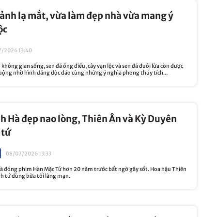
cảnh lạ mắt, vừa làm đẹp nhà vừa mang ý
ộc
/2026 13:40
không gian sống, sen đá ống điếu, cây vạn lộc và sen đá đuôi lừa còn được
uộng nhờ hình dáng độc đáo cùng những ý nghĩa phong thủy tích...
h Hà đẹp nao lòng, Thiên Ân và Kỳ Duyên
 tứ
08/07/2026 13:33
 đóng phim Hàn Mặc Tử hơn 20 năm trước bất ngờ gây sốt. Hoa hậu Thiên
nh tứ dùng bữa tối lãng mạn.