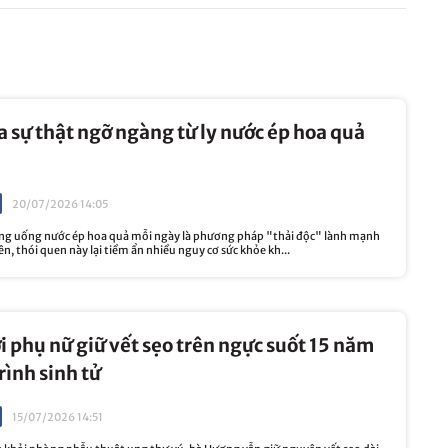
ra sự thật ngỡ ngàng từ ly nước ép hoa quả
20/07/2026 14:05
ằng uống nước ép hoa quả mỗi ngày là phương pháp "thải độc" lành mạnh
iên, thói quen này lại tiềm ẩn nhiều nguy cơ sức khỏe kh...
i phụ nữ giữ vết sẹo trên ngực suốt 15 năm
rình sinh tử
15/07/2026 14:51