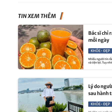
TIN XEM THÊM
Bác sĩ chỉ 
mỗi ngày
KHỎE- ĐẸP
Nhiều người tin r
và tiện lợi. Tuy nh
Lý do ngườ
sau hành t
KHỎE- ĐẸP