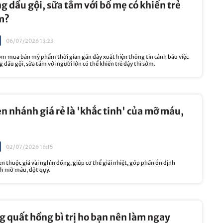
 dầu gội, sữa tắm với bố mẹ có khiến trẻ
m?
06/07/2026 13:23
óm mua bán mỹ phẩm thời gian gần đây xuất hiện thông tin cảnh báo việc
 dầu gội, sữa tắm với người lớn có thể khiến trẻ dậy thì sớm.
en nhánh giá rẻ là 'khắc tinh' của mỡ máu,
02/07/2026 16:15
 thuộc giá vài nghìn đồng, giúp cơ thể giải nhiệt, góp phần ổn định
h mỡ máu, đột qụy.
g quất hồng bì trị ho bạn nên làm ngay