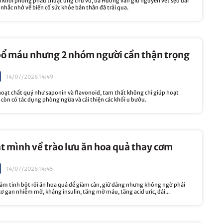
a khỏi phòng phẫu thuật ung thư vú, bà Hương vẫn giữ nguyên vết sẹo dài
 nhắc nhở về biến cố sức khỏe bản thân đã trải qua.
bổ máu nhưng 2 nhóm người cần thận trọng
14/07/2026 14:49
oạt chất quý như saponin và flavonoid, tam thất không chỉ giúp hoạt
còn có tác dụng phòng ngừa và cải thiện các khối u bướu.
ật mình về trào lưu ăn hoa quả thay cơm
14/07/2026 14:45
iảm tinh bột rồi ăn hoa quả để giảm cân, giữ dáng nhưng không ngờ phải
cơ gan nhiễm mỡ, kháng insulin, tăng mỡ máu, tăng acid uric, đái...