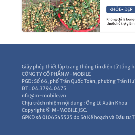
KHỎE- ĐẸP
Không chỉ là loại 
thuốc hỗ trợ giảm h
Giấy phép thiết lập trang thông tin điện tử tổn
CÔNG TY CỔ PHẦN M-MOBILE
PGD: Số 66, phố Trần Quốc Toản, phường Trần Hư
ĐT : 04.3794.0475
nfo@m-mobile.vn
Chịu trách nhiệm nội dung : Ông Lê Xuân Khoa
Copyright © M-MOBILE JSC.
GPKD số 0106545525 do Sở Kế hoạch và Đầu tư T