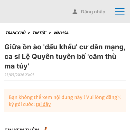
Đăng nhập
TRANG CHỦ
>
TIN TỨC
>
VĂN HÓA
Giữa ồn ào 'đấu khẩu' cư dân mạng,
ca sĩ Lệ Quyên tuyên bố 'căm thù
ma túy'
25/05/2026 23:03
Bạn không thể xem nội dung này ! Vui lòng đăng
ký gói cước:
tại đây