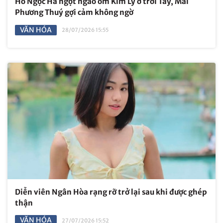
Hồ Ngọc Hà ngọt ngào ôm Kim Lý ở trời Tây, Mai
Phương Thuý gợi cảm không ngờ
VĂN HÓA
28/07/2026 15:55
Diễn viên Ngân Hòa rạng rỡ trở lại sau khi được ghép
thận
VĂN HÓA
27/07/2026 15:52