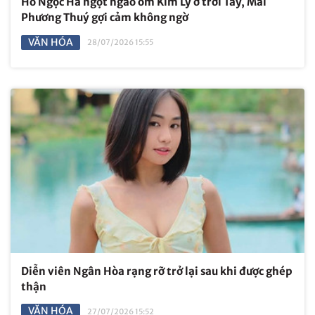
Hồ Ngọc Hà ngọt ngào ôm Kim Lý ở trời Tây, Mai
Phương Thuý gợi cảm không ngờ
VĂN HÓA
28/07/2026 15:55
Diễn viên Ngân Hòa rạng rỡ trở lại sau khi được ghép
thận
VĂN HÓA
27/07/2026 15:52