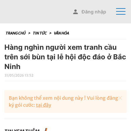
Đăng nhập
TRANG CHỦ
>
TIN TỨC
>
VĂN HÓA
Hàng nghìn người xem tranh cầu
trên sới bùn tại lễ hội độc đáo ở Bắc
Ninh
31/05/2026 13:52
Bạn không thể xem nội dung này ! Vui lòng đăng
ký gói cước:
tại đây